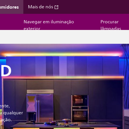
umidores
Mais de nós
Navegar em iluminação
Procurar
exterior
lâmpadas
ED
ente,
ra qualquer
cação.