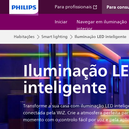
Para cons
Para profissionais
Iniciar
Navegar em iluminação
interior
Iluminação LED inteligente
Habitações
Smart lighting
Iluminação L
inteligente
Transforme a sua casa com iluminação LED intelig
conectada pela WiZ. Crie a atmosfera perfeita pa
momento com o controlo fácil por voz e pela apli