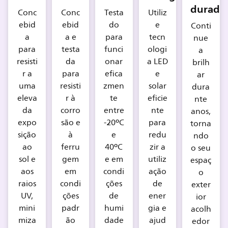
durado
Conc
Conc
Testa
Utiliz
ebid
ebid
do
e
Conti
a
a e
para
tecn
nue
para
testa
funci
ologi
a
resisti
da
onar
a LED
brilh
r a
para
efica
e
ar
uma
resisti
zmen
solar
dura
eleva
r à
te
eficie
nte
da
corro
entre
nte
anos,
expo
são e
-20ºC
para
torna
sição
à
e
redu
ndo
ao
ferru
40ºC
zir a
o seu
sol e
gem
e em
utiliz
espaç
aos
em
condi
ação
o
raios
condi
ções
de
exter
UV,
ções
de
ener
ior
mini
padr
humi
gia e
acolh
miza
ão
dade
ajud
edor