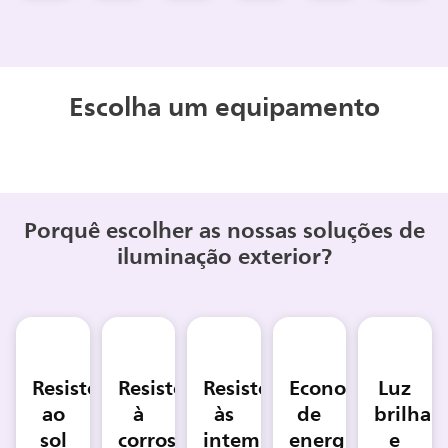
Escolha um equipamento
Porquê escolher as nossas soluções de
iluminação exterior?
Resistente
Resistente
Resistente
Economizador
Luz
ao
à
às
de
brilhan
sol
corrosão
intempéries
energia
e