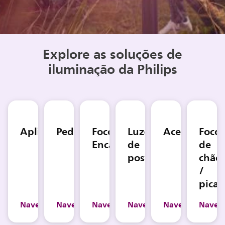
Explore as soluções de
iluminação da Philips
Aplique
Pedestais
Focos
Luzes
Acessórios
Foco
Encastráveis
de
de
poste
chão
/
picas
Navegar
Navegar
Navegar
Navegar
Navegar
Naveg