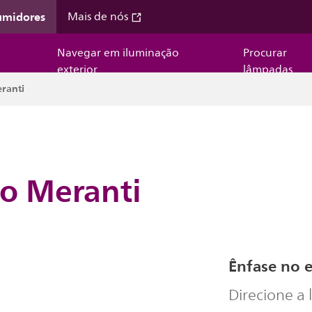
umidores
Mais de nós
Navegar em iluminação
Procurar
exterior
lâmpadas
ranti
to Meranti
Ênfase no e
Direcione a 