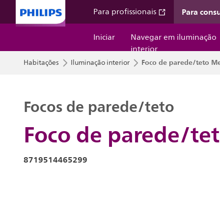
Para cons
Para profissionais
Iniciar
Navegar em iluminação
interior
Foco de parede/teto Me
Habitações
Iluminação interior
Focos de parede/teto
Foco de parede/te
8719514465299