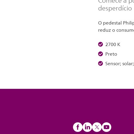
Comece a po
desperdício
O pedestal Phili
reduz o consumo
2700 K
Preto
Sensor; solar