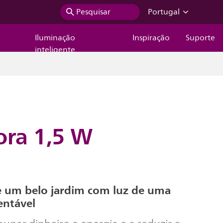
Pesquisar
Portugal
Iluminação
Inspiração
Suporte
inteligente
ra 1,5 W
e um belo jardim com luz de uma
entável