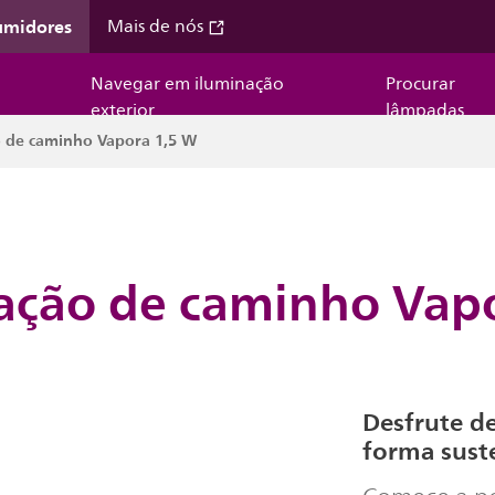
umidores
Mais de nós
Navegar em iluminação
Procurar
exterior
lâmpadas
 de caminho Vapora 1,5 W
ção de caminho Vapo
Desfrute d
forma sust